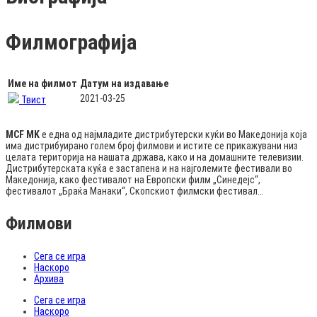
Филмографија
Име на филмот
Датум на издавање
2021-03-25
Твист
MCF MK
е една од најмладите дистрибутерски куќи во Македонија која
има дистрибуирано голем број филмови и истите се прикажувани низ
целата територија на нашата држава, како и на домашните телевизии.
Дистрибутерската куќа е застапена и на најголемите фестивали во
Македонија, како фестивалот на Европски филм „Синедејс“,
фестивалот „Браќа Манаки“, Скопскиот филмски фестивал…
Филмови
Сега се игра
Наскоро
Архива
Сега се игра
Наскоро