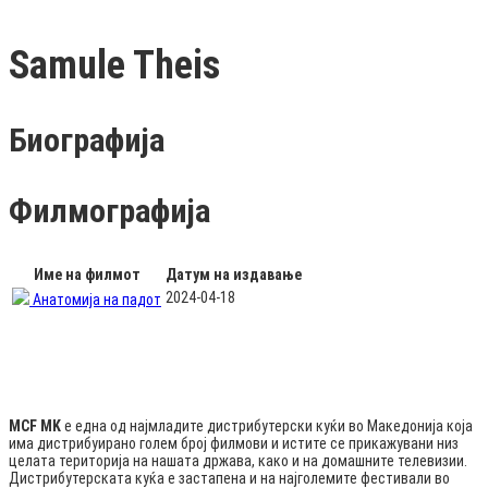
Samule Theis
Биографија
Филмографија
Име на филмот
Датум на издавање
2024-04-18
Анатомија на падот
MCF MK
е една од најмладите дистрибутерски куќи во Македонија која
има дистрибуирано голем број филмови и истите се прикажувани низ
целата територија на нашата држава, како и на домашните телевизии.
Дистрибутерската куќа е застапена и на најголемите фестивали во