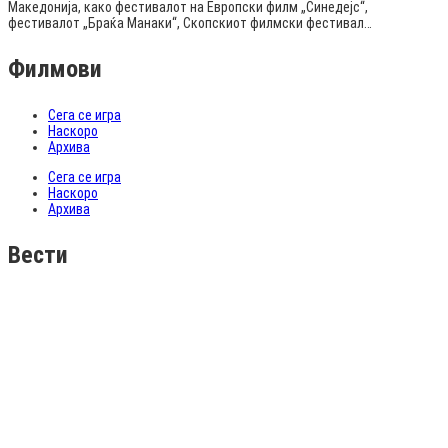
Македонија, како фестивалот на Европски филм „Синедејс“,
фестивалот „Браќа Манаки“, Скопскиот филмски фестивал…
Филмови
Сега се игра
Наскоро
Архива
Сега се игра
Наскоро
Архива
Вести