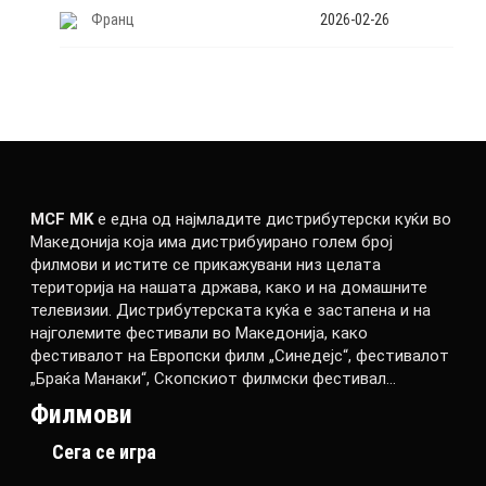
Франц
2026-02-26
MCF MK
е една од најмладите дистрибутерски куќи во
Македонија која има дистрибуирано голем број
филмови и истите се прикажувани низ целата
територија на нашата држава, како и на домашните
телевизии. Дистрибутерската куќа е застапена и на
најголемите фестивали во Македонија, како
фестивалот на Европски филм „Синедејс“, фестивалот
„Браќа Манаки“, Скопскиот филмски фестивал…
Филмови
Сега се игра