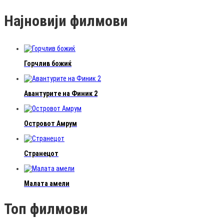
Најновији филмови
Горчлив божиќ
Авантурите на Финик 2
Островот Амрум
Странецот
Малата амели
Топ филмови