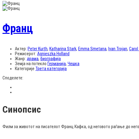
Франц
Актер:
Peter Kurth
,
Katharina Stark
,
Emma Smetana
,
Ivan Trojan
,
Carol
Режисерот:
Agnieszka Holland
Жанр:
драма
,
биографија
Земја на потекло
Германија
,
Чешка
Категорије
Трета категорија
Споделете:
Синопсис
Филм за животот на писателот Франц Кафка, од неговото раѓање до него