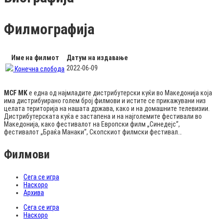
Филмографија
Име на филмот
Датум на издавање
2022-06-09
Конечна слобода
MCF MK
е една од најмладите дистрибутерски куќи во Македонија која
има дистрибуирано голем број филмови и истите се прикажувани низ
целата територија на нашата држава, како и на домашните телевизии.
Дистрибутерската куќа е застапена и на најголемите фестивали во
Македонија, како фестивалот на Европски филм „Синедејс“,
фестивалот „Браќа Манаки“, Скопскиот филмски фестивал…
Филмови
Сега се игра
Наскоро
Архива
Сега се игра
Наскоро