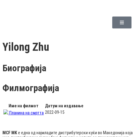
Yilong Zhu
Биографија
Филмографија
Име на филмот
Датум на издавање
2022-09-15
Планина на смртта
MCF MK
е една од најмладите дистрибутерски куќи во Македонија која