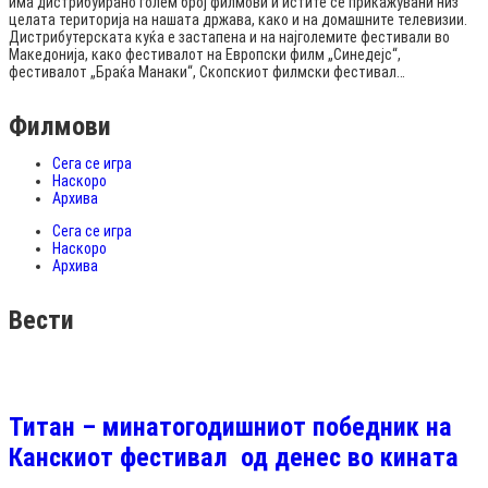
има дистрибуирано голем број филмови и истите се прикажувани низ
целата територија на нашата држава, како и на домашните телевизии.
Дистрибутерската куќа е застапена и на најголемите фестивали во
Македонија, како фестивалот на Европски филм „Синедејс“,
фестивалот „Браќа Манаки“, Скопскиот филмски фестивал…
Филмови
Сега се игра
Наскоро
Архива
Сега се игра
Наскоро
Архива
Вести
Титан – минатогодишниот победник на
Канскиот фестивал од денес во кината