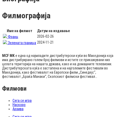
Филмографија
Име на филмот
Датум на издавање
2026-02-26
Франц
2024-11-21
Зелената граница
MCF MK
е една од најмладите дистрибутерски куќи во Македонија која
има дистрибуирано голем број филмови и истите се прикажувани низ
целата територија на нашата држава, како и на домашните телевизии.
Дистрибутерската куќа е застапена и на најголемите фестивали во
Македонија, како фестивалот на Европски филм „Синедејс“,
фестивалот „Браќа Манаки“, Скопскиот филмски фестивал…
Филмови
Сега се игра
Наскоро
Архива
Сега се игра