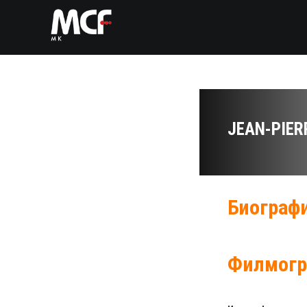
JEAN-PIER
Биографи
Филмогр