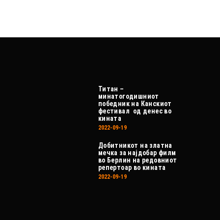
Титан –
минатогодишниот
победник на Канскиот
фестивал од денес во
кината
2022-09-19
Добитникот на златна
мечка за најдобар филм
во Берлин на редовниот
репертоар во кината
2022-09-19