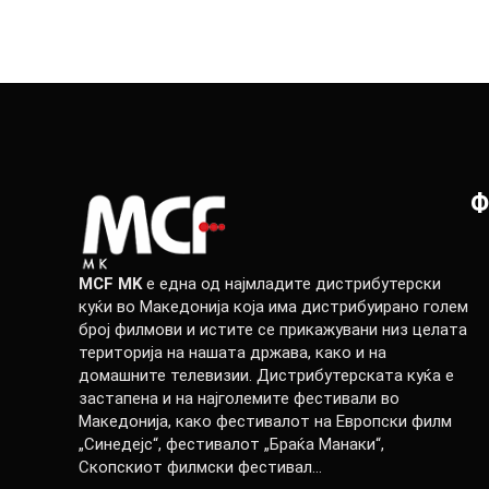
Ф
MCF MK
е една од најмладите дистрибутерски
куќи во Македонија која има дистрибуирано голем
број филмови и истите се прикажувани низ целата
територија на нашата држава, како и на
домашните телевизии. Дистрибутерската куќа е
застапена и на најголемите фестивали во
Македонија, како фестивалот на Европски филм
„Синедејс“, фестивалот „Браќа Манаки“,
Скопскиот филмски фестивал…