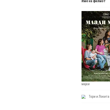
Име на филмот
мајки
Тори и Локита