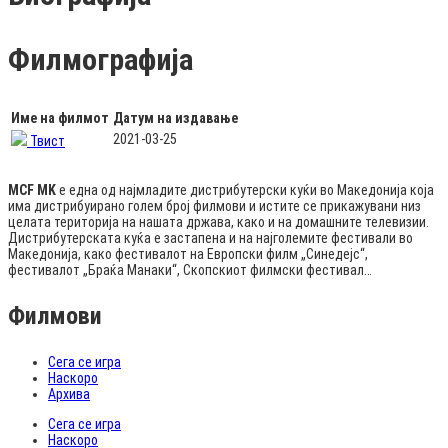
Филмографија
Име на филмот
Датум на издавање
2021-03-25
Твист
MCF MK
е една од најмладите дистрибутерски куќи во Македонија која
има дистрибуирано голем број филмови и истите се прикажувани низ
целата територија на нашата држава, како и на домашните телевизии.
Дистрибутерската куќа е застапена и на најголемите фестивали во
Македонија, како фестивалот на Европски филм „Синедејс“,
фестивалот „Браќа Манаки“, Скопскиот филмски фестивал…
Филмови
Сега се игра
Наскоро
Архива
Сега се игра
Наскоро