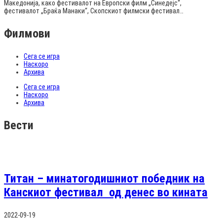
Македонија, како фестивалот на Европски филм „Синедејс“,
фестивалот „Браќа Манаки“, Скопскиот филмски фестивал…
Филмови
Сега се игра
Наскоро
Архива
Сега се игра
Наскоро
Архива
Вести
Титан – минатогодишниот победник на
Канскиот фестивал од денес во кината
2022-09-19