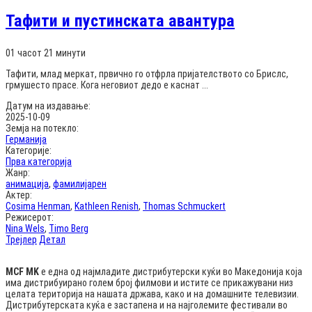
Тафити и пустинската авантура
01 часот 21 минути
Тафити, млад меркат, првично го отфрла пријателството со Брислс,
грмушесто прасе. Кога неговиот дедо е каснат ...
Датум на издавање:
2025-10-09
Земја на потекло:
Германија
Категорије:
Прва категорија
Жанр:
анимација
,
фамилијарен
Актер:
Cosima Henman
,
Kathleen Renish
,
Thomas Schmuckert
Режисерот:
Nina Wels
,
Timo Berg
Трејлер
Детал
MCF MK
е една од најмладите дистрибутерски куќи во Македонија која
има дистрибуирано голем број филмови и истите се прикажувани низ
целата територија на нашата држава, како и на домашните телевизии.
Дистрибутерската куќа е застапена и на најголемите фестивали во