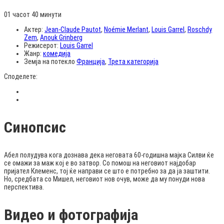
01 часот 40 минути
Актер:
Jean-Claude Pautot
,
Noémie Merlant
,
Louis Garrel
,
Roschdy
Zem
,
Anouk Grinberg
Режисерот:
Louis Garrel
Жанр:
комедија
Земја на потекло
Франција
,
Трета категорија
Споделете:
Синопсис
Абел полудува кога дознава дека неговата 60-годишна мајка Силви ќе
се омажи за маж кој е во затвор. Со помош на неговиот најдобар
пријател Клеменс, тој ќе направи се што е потребно за да ја заштити.
Но, средбата со Мишел, неговиот нов очув, може да му понуди нова
перспектива.
Видео и фотографија