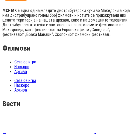
MCF MK
е една од најмладите дистрибутерски куќи во Македонија која
има дистрибуирано голем број филмови и истите се прикажувани низ
целата територија на нашата држава, како и на домашните телевизии.
Дистрибутерската куќа е застапена и на најголемите фестивали во
Македонија, како фестивалот на Европски филм „Синедејс“,
фестивалот „Браќа Манаки“, Скопскиот филмски фестивал…
Филмови
Сега се игра
Наскоро
Архива
Сега се игра
Наскоро
Архива
Вести