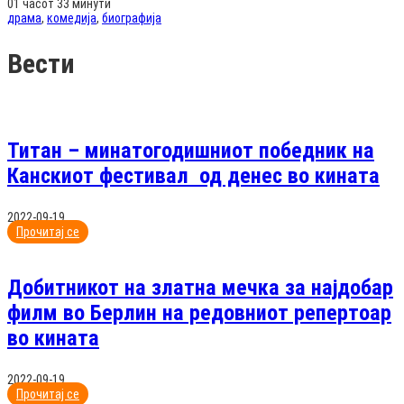
01 часот 33 минути
драма
,
комедија
,
биографија
Вести
Титан – минатогодишниот победник на
Канскиот фестивал од денес во кината
2022-09-19
Прочитај се
Добитникот на златна мечка за најдобар
филм во Берлин на редовниот репертоар
во кината
2022-09-19
Прочитај се