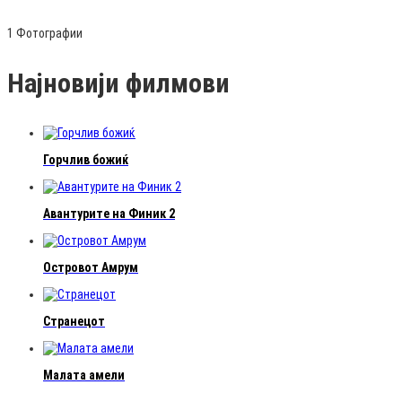
1 Фотографии
Најновији филмови
Горчлив божиќ
Авантурите на Финик 2
Островот Амрум
Странецот
Малата амели