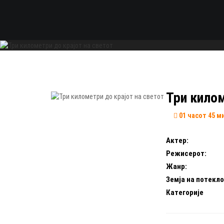
Три килом
01 часот 45 м
Актер:
Режисерот:
Жанр:
Земја на потекло
Категорије