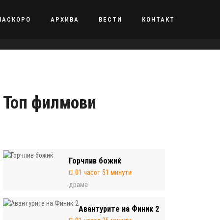
НАСКОРО
АРХИВА
ВЕСТИ
КОНТАКТ
Топ филмови
Горчлив божиќ
01 часот 51 минути
драма
Авантурите на Финик 2