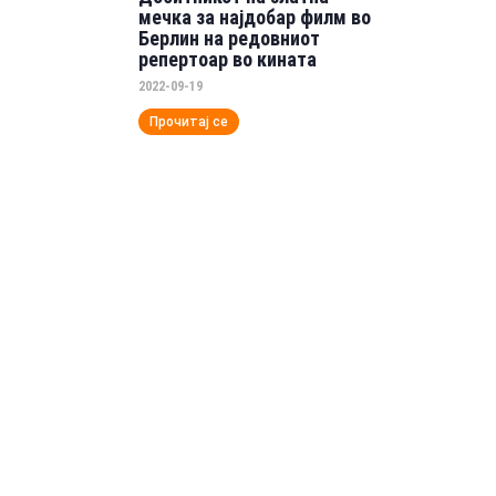
мечка за најдобар филм во
Берлин на редовниот
репертоар во кината
2022-09-19
Прочитај се