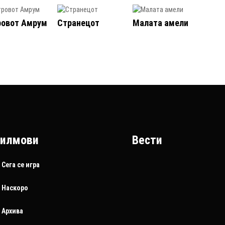
ровот Амрум
Странецот
Малата амели
илмови
Вести
Сега се игра
Наскоро
Архива