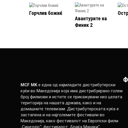
Горчлив божиќ
Ост
Авантурите на
Финик 2
Ф
MCF MK
е една од најмладите дистрибутерски
куќи во Македонија која има дистрибуирано голем
број филмови и истите се прикажувани низ целата
територија на нашата држава, како и на
домашните телевизии. Дистрибутерската куќа е
застапена и на најголемите фестивали во
Македонија, како фестивалот на Европски филм
„Синедејс“, фестивалот „Браќа Манаки“,