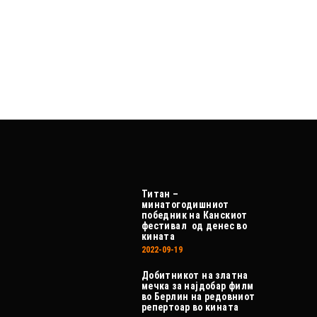
Титан –
минатогодишниот
победник на Канскиот
фестивал од денес во
кината
2022-09-19
Добитникот на златна
мечка за најдобар филм
во Берлин на редовниот
репертоар во кината