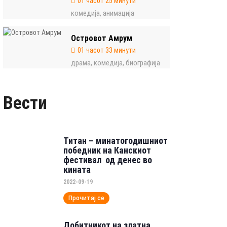
01 часот 25 минути
комедија
анимација
,
Островот Амрум
01 часот 33 минути
драма
комедија
биографија
,
,
Вести
Титан – минатогодишниот
победник на Канскиот
фестивал од денес во
кината
2022-09-19
Прочитај се
Добитникот на златна