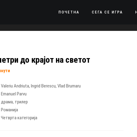
ПОЧЕТНА
СЕГА СЕ ИГРА
етри до крајот на светот
инути
Valeriu Andriuta
,
Ingrid Berescu
,
Vlad Brumaru
Emanuel Parvu
драма
,
трилер
Романија
Четврта категорија