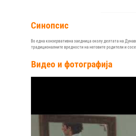
Синопсис
Во една конзервативна заедница околу делтата на Дунав,
традиционалните вредности на неговите родители и сосе
Видео и фотографија