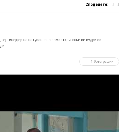
Споделете:
 геј тинејџер на патување на самооткривање се судри со
ди.
1 Фотографии