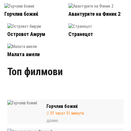
Горчлив божиќ
Авантурите на Финик 2
Островот Амрум
Странецот
Малата амели
Топ филмови
Горчлив божиќ
01 часот 51 минути
драма