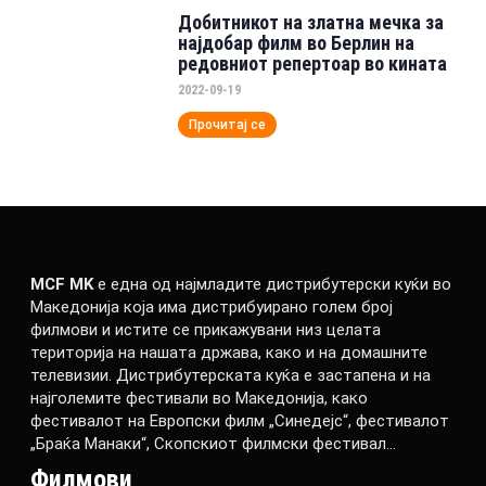
Добитникот на златна мечка за
најдобар филм во Берлин на
редовниот репертоар во кината
2022-09-19
Прочитај се
MCF MK
е една од најмладите дистрибутерски куќи во
Македонија која има дистрибуирано голем број
филмови и истите се прикажувани низ целата
територија на нашата држава, како и на домашните
телевизии. Дистрибутерската куќа е застапена и на
најголемите фестивали во Македонија, како
фестивалот на Европски филм „Синедејс“, фестивалот
„Браќа Манаки“, Скопскиот филмски фестивал…
Филмови