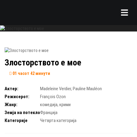
Злосторството е мое
01 часот 42 минути
Актер:
Madeleine Verdier
,
Pauline Mauléon
Режисерот:
François Ozon
Жанр:
комедија
,
крими
Земја на потекло
Франција
Категорије
Четврта категорија