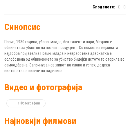
Споделете:
Синопсис
Париз, 1930 година, убава, млада, без талент и пари, Медлин е
обвинета за убиство на познат продуцент. Со помош на нејзината
најдобра пријателка Полин, млада и невработена адвокатка e
ослободена од обвинението за убиство бидејќи истото го сторила во
самоодбрана. Започнува нов живот на слава и успех, додека
вистината не излезе на виделина.
Видео и фотографија
1 Фотографии
Најновији филмови