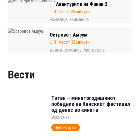
Авантурите на Финик 2
01 часот 25 минути
комедија
анимација
,
Островот Амрум
01 часот 33 минути
драма
комедија
биографија
,
,
Вести
Титан – минатогодишниот
победник на Канскиот фестивал
од денес во кината
2022-09-19
Прочитај се