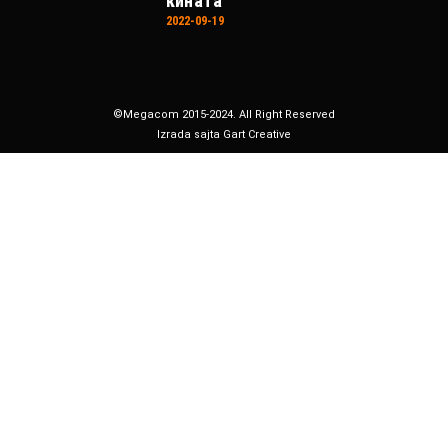
кината
2022-09-19
©Megacom 2015-2024. All Right Reserved
Izrada sajta Gart Creative
Почетна
Сега се игра