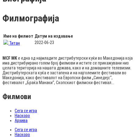
Филмографија
Име на филмот
Датум на издавање
2022-06-23
Титан
MCF MK
е една од најмладите дистрибутерски куќи во Македонија која
има дистрибуирано голем број филмови и истите се прикажувани низ
целата територија на нашата држава, како и на домашните телевизии.
Дистрибутерската куќа е застапена и на најголемите фестивали во
Македонија, како фестивалот на Европски филм „Синедејс“,
фестивалот „Браќа Манаки“, Скопскиот филмски фестивал…
Филмови
Сега се игра
Наскоро
Архива
Сега се игра
Наскоро