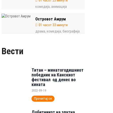
01 часот 25 минути
комедија
анимација
,
Островот Амрум
01 часот 33 минути
драма
комедија
биографија
,
,
Вести
Титан – минатогодишниот
победник на Канскиот
фестивал од денес во
кината
2022-09-19
Прочитај се
Добитникот на златна