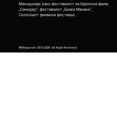
Македонија, како фестивалот на Европски филм
„Синедејс“, фестивалот „Браќа Манаки“,
Скопскиот филмски фестивал…
©Megacom 2015-2024. All Right Reserved