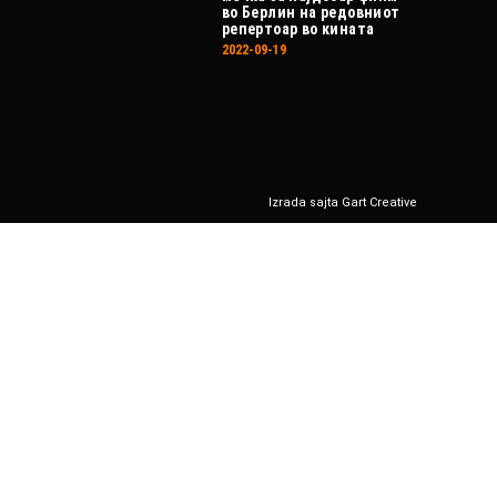
во Берлин на редовниот
репертоар во кината
2022-09-19
Izrada sajta Gart Creative