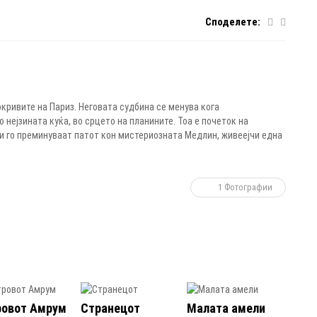
Споделете:
окривите на Париз. Неговата судбина се менува кога
 нејзината куќа, во срцето на планините. Тоа е почеток на
 и го преминуваат патот кон мистериозната Медлин, живеејчи една
1 Фотографии
ровот Амрум
Странецот
Малата амели