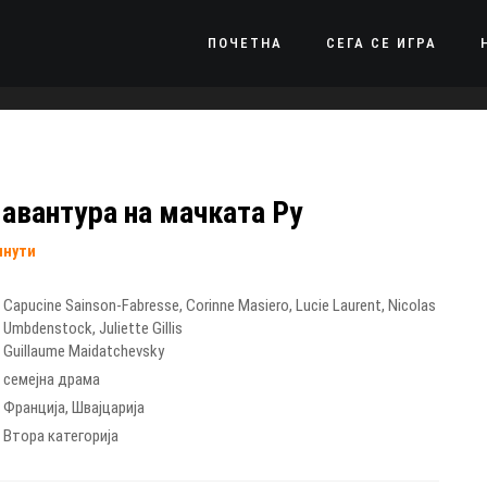
ПОЧЕТНА
СЕГА СЕ ИГРА
авантура на мачката Ру
инути
Capucine Sainson-Fabresse
,
Corinne Masiero
,
Lucie Laurent
,
Nicolas
Umbdenstock
,
Juliette Gillis
Guillaume Maidatchevsky
семејна драма
Франција
,
Швајцарија
Втора категорија