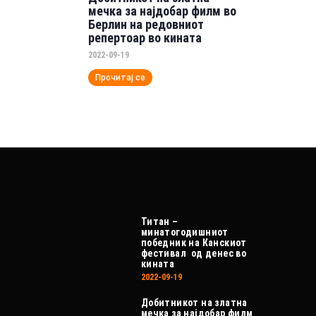
мечка за најдобар филм во
Берлин на редовниот
репертоар во кината
2022-09-19
Прочитај се
Титан –
минатогодишниот
победник на Канскиот
фестивал од денес во
кината
2022-09-19
Добитникот на златна
мечка за најдобар филм