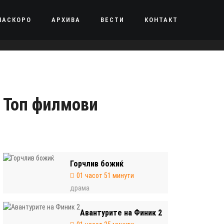
НАСКОРО
АРХИВА
ВЕСТИ
КОНТАКТ
Топ филмови
Горчлив божиќ
01 часот 51 минути
драма
Авантурите на Финик 2