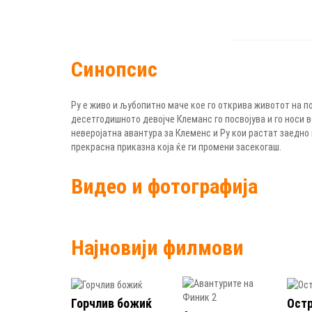
Синопсис
Ру е живо и љубопитно маче кое го открива животот на п
десетгодишното девојче Клеманс го посвојува и го носи во
неверојатна авантура за Клеменс и Ру кои растат заедно
прекрасна приказна која ќе ги промени засекогаш.
Видео и фотографија
Најновији филмови
Горчлив божиќ
Ост