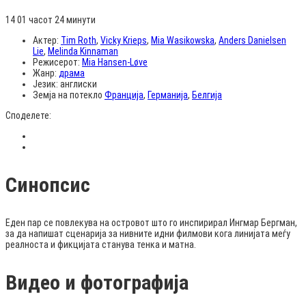
14
01 часот 24 минути
Актер:
Tim Roth
,
Vicky Krieps
,
Mia Wasikowska
,
Anders Danielsen
Lie
,
Melinda Kinnaman
Режисерот:
Mia Hansen-Løve
Жанр:
драма
Језик:
англиски
Земја на потекло
Франција
,
Германија
,
Белгија
Споделете:
Синопсис
Еден пар се повлекува на островот што го инспирирал Ингмар Бергман,
за да напишат сценарија за нивните идни филмови кога линијата меѓу
реалноста и фикцијата станува тенка и матна.
Видео и фотографија