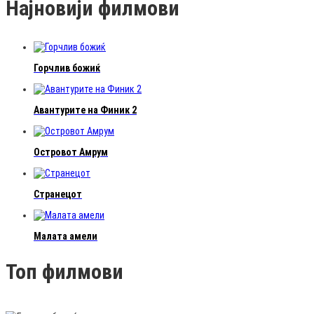
Најновији филмови
Горчлив божиќ
Авантурите на Финик 2
Островот Амрум
Странецот
Малата амели
Топ филмови