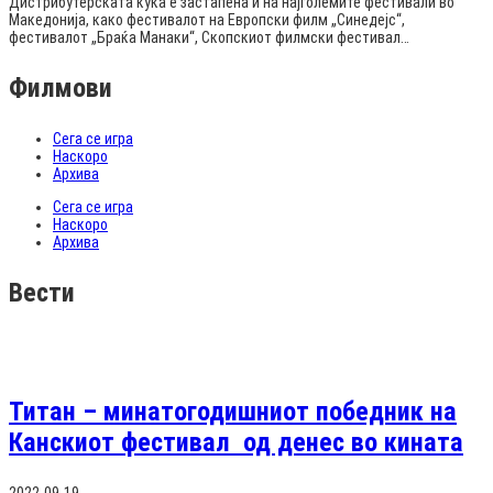
Дистрибутерската куќа е застапена и на најголемите фестивали во
Македонија, како фестивалот на Европски филм „Синедејс“,
фестивалот „Браќа Манаки“, Скопскиот филмски фестивал…
Филмови
Сега се игра
Наскоро
Архива
Сега се игра
Наскоро
Архива
Вести
Титан – минатогодишниот победник на
Канскиот фестивал од денес во кината
2022-09-19