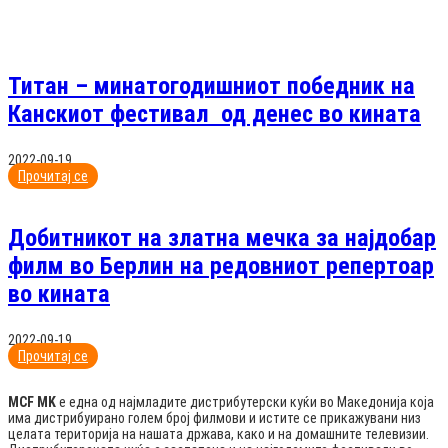
Титан – минатогодишниот победник на
Канскиот фестивал од денес во кината
2022-09-19
Прочитај се
Добитникот на златна мечка за најдобар
филм во Берлин на редовниот репертоар
во кината
2022-09-19
Прочитај се
MCF MK
е една од најмладите дистрибутерски куќи во Македонија која
има дистрибуирано голем број филмови и истите се прикажувани низ
целата територија на нашата држава, како и на домашните телевизии.