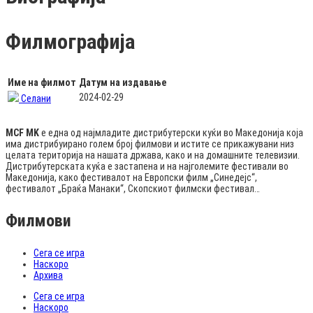
Филмографија
Име на филмот
Датум на издавање
2024-02-29
Селани
MCF MK
е една од најмладите дистрибутерски куќи во Македонија која
има дистрибуирано голем број филмови и истите се прикажувани низ
целата територија на нашата држава, како и на домашните телевизии.
Дистрибутерската куќа е застапена и на најголемите фестивали во
Македонија, како фестивалот на Европски филм „Синедејс“,
фестивалот „Браќа Манаки“, Скопскиот филмски фестивал…
Филмови
Сега се игра
Наскоро
Архива
Сега се игра
Наскоро