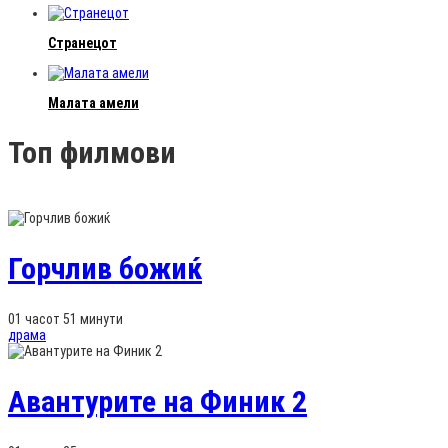
Странецот
Малата амели
Топ филмови
Горчлив божиќ
01 часот 51 минути
драма
Авантурите на Финик 2