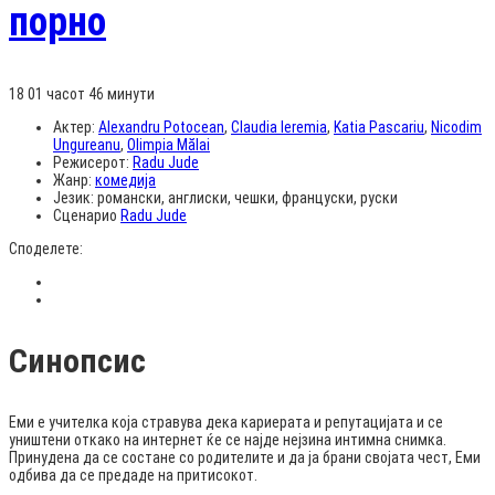
порно
18
01 часот 46 минути
Актер:
Alexandru Potocean
,
Claudia Ieremia
,
Katia Pascariu
,
Nicodim
Ungureanu
,
Olimpia Mălai
Режисерот:
Radu Jude
Жанр:
комедија
Језик:
романски, англиски, чешки, француски, руски
Сценарио
Radu Jude
Споделете:
Синопсис
Еми е учителка која стравува дека кариерата и репутацијата и се
уништени откако на интернет ќе се најде нејзина интимна снимка.
Принудена да се состане со родителите и да ја брани својата чест, Еми
одбива да се предаде на притисокот.