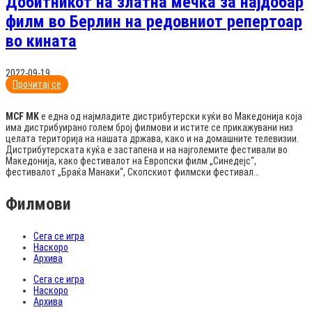
Добитникот на златна мечка за најдобар
филм во Берлин на редовниот репертоар
во кината
2022-09-19
Прочитај се
MCF MK
е една од најмладите дистрибутерски куќи во Македонија која
има дистрибуирано голем број филмови и истите се прикажувани низ
целата територија на нашата држава, како и на домашните телевизии.
Дистрибутерската куќа е застапена и на најголемите фестивали во
Македонија, како фестивалот на Европски филм „Синедејс“,
фестивалот „Браќа Манаки“, Скопскиот филмски фестивал…
Филмови
Сега се игра
Наскоро
Архива
Сега се игра
Наскоро
Архива