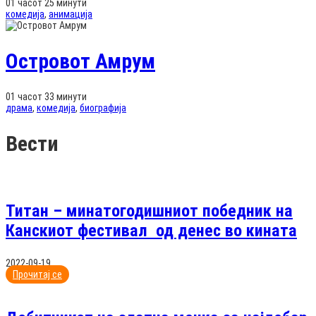
01 часот 25 минути
комедија
,
анимација
Островот Амрум
01 часот 33 минути
драма
,
комедија
,
биографија
Вести
Титан – минатогодишниот победник на
Канскиот фестивал од денес во кината
2022-09-19
Прочитај се