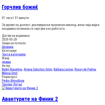
Горчлив божиќ
01 часот 51 минути
За време на долгиот декемвриски празничен викенд, жена чија мајка
неодамна починала се свртува кон работата ...
Датум на издавање:
2026-05-28
Земја на потекло:
Шпанија
Категорије:
Трета категорија
Жанр:
драма
Актер:
Belén Riquelme
,
Aitana Sánchez-Gijón
,
Bárbara Lennie
,
Rossy de Palma
,
Milena Smit
Режисерот:
Pedro Almodóvar
Трејлер
Детал
Авантурите на Финик 2