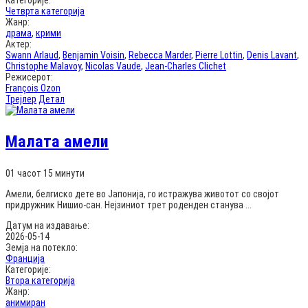
Категорије:
Четврта категорија
Жанр:
драма
,
крими
Актер:
Swann Arlaud
,
Benjamin Voisin
,
Rebecca Marder
,
Pierre Lottin
,
Denis Lavant
,
Christophe Malavoy
,
Nicolas Vaude
,
Jean-Charles Clichet
Режисерот:
François Ozon
Трејлер
Детал
Малата амели
01 часот 15 минути
Амели, белгиско дете во Јапонија, го истражува животот со својот
придружник Нишио-сан. Нејзиниот трет роденден станува ...
Датум на издавање:
2026-05-14
Земја на потекло:
Франција
Категорије:
Втора категорија
Жанр:
анимиран