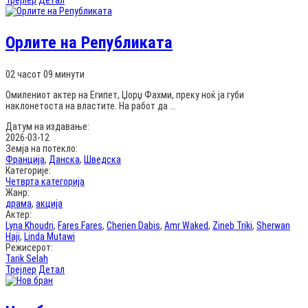
Трејлер
Детал
Орлите на Републиката
02 часот 09 минути
Омилениот актер на Египет, Џорџ Фахми, преку ноќ ја губи
наклонетоста на властите. На работ да ...
Датум на издавање:
2026-03-12
Земја на потекло:
Франција
,
Данска
,
Шведска
Категорије:
Четврта категорија
Жанр:
драма
,
акција
Актер:
Lyna Khoudri
,
Fares Fares
,
Cherien Dabis
,
Amr Waked
,
Zineb Triki
,
Sherwan
Haji
,
Linda Mutawi
Режисерот:
Tarik Selah
Трејлер
Детал