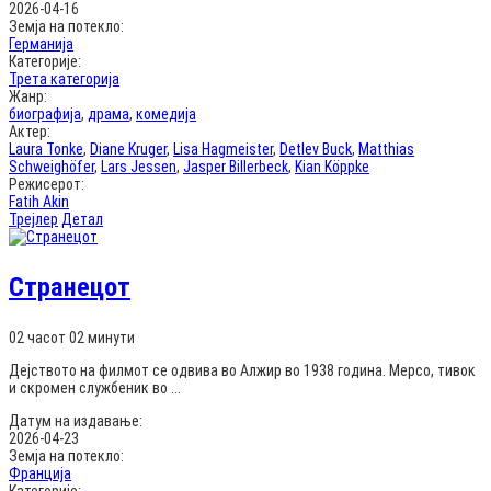
2026-04-16
Земја на потекло:
Германија
Категорије:
Трета категорија
Жанр:
биографија
,
драма
,
комедија
Актер:
Laura Tonke
,
Diane Kruger
,
Lisa Hagmeister
,
Detlev Buck
,
Matthias
Schweighöfer
,
Lars Jessen
,
Jasper Billerbeck
,
Kian Köppke
Режисерот:
Fatih Akin
Трејлер
Детал
Странецот
02 часот 02 минути
Дејството на филмот се одвива во Алжир во 1938 година. Мерсо, тивок
и скромен службеник во ...
Датум на издавање:
2026-04-23
Земја на потекло:
Франција