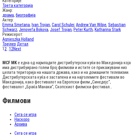
Категорије:
Трета категорија
Жанр:
драма
,
биографија
Актер:
Emma Smetana
,
Ivan Trojan
,
Carol Schuler
,
Andrew Van Wilpe
,
Sebastian
Schwarz
,
Jenovefa Bokova
,
Josef Trojan
,
Peter Kurth
,
Katharina Stark
Режисерот:
Agnieszka Holland
Трејлер
Детал
1
2
…
12
Next
MCF MK
е една од најмладите дистрибутерски куќи во Македонија која
има дистрибуирано голем број филмови и истите се прикажувани низ
целата територија на нашата држава, како и на домашните телевизии.
Дистрибутерската куќа е застапена и на најголемите фестивали во
Македонија, како фестивалот на Европски филм „Синедејс“,
фестивалот „Браќа Манаки“, Скопскиот филмски фестивал…
Филмови
Сега се игра
Наскоро
Архива
Сега се игра