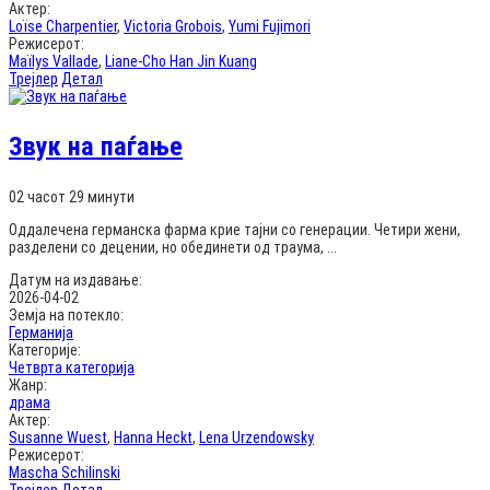
Актер:
Loïse Charpentier
,
Victoria Grobois
,
Yumi Fujimori
Режисерот:
Maïlys Vallade
,
Liane-Cho Han Jin Kuang
Трејлер
Детал
Звук на паѓање
02 часот 29 минути
Оддалечена германска фарма крие тајни со генерации. Четири жени,
разделени со децении, но обединети од траума, ...
Датум на издавање:
2026-04-02
Земја на потекло:
Германија
Категорије:
Четврта категорија
Жанр:
драма
Актер:
Susanne Wuest
,
Hanna Heckt
,
Lena Urzendowsky
Режисерот:
Mascha Schilinski