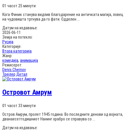
01 часот 25 минути
Кога Финик станува видлив благодарение на античката магија, ловец
на чудовишта тргнува да го фати. Одделен ...
Датум на издавање:
2026-06-11
Земја на потекло:
Русија
Категорије:
Втора категорија
Жанр:
комедија
,
анимација
Режисерот:
Denis Chernov
Трејлер
Детал
Островот Амрум
01 часот 33 минути
Остров Амрум, пролет 1945 година. Во последните денови од војната,
дванаесетгодишниот Нанинг храбро се справува со ...
Датум на издавање: